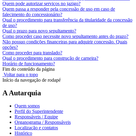
Quem pode autorizar serviços no jazigo?
Quem passa a responder pela concessão de uso em caso de
falecimento do concessionário?
Qual o procedimento para transferência da titularidade da concessão
de uso?
Qual o prazo para novo sepultamento?
Como proceder caso necessite novo sepultamento antes do prazo?
Não possuo condições financeiras para adquirir concessão. Quais
opções?
Como proceder para translado?
Qual o procedimento para construção de carneira?
Horário de funcionamento?
Fim do conteúdo da página
Voltar para o topo
Início da navegação de rodapé
A Autarquia
Quem somos
Perfil do Superintendente
Responsáveis / Equipe
Organograma / Responsáveis
Localização e contatos
Histórico