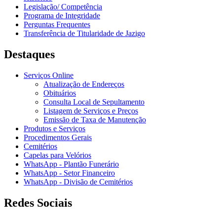
Legislação/ Competência
Programa de Integridade
Perguntas Frequentes
Transferência de Titularidade de Jazigo
Destaques
Serviços Online
Atualização de Endereços
Obituários
Consulta Local de Sepultamento
Listagem de Serviços e Preços
Emissão de Taxa de Manutenção
Produtos e Serviços
Procedimentos Gerais
Cemitérios
Capelas para Velórios
WhatsApp - Plantão Funerário
WhatsApp - Setor Financeiro
WhatsApp - Divisão de Cemitérios
Redes Sociais