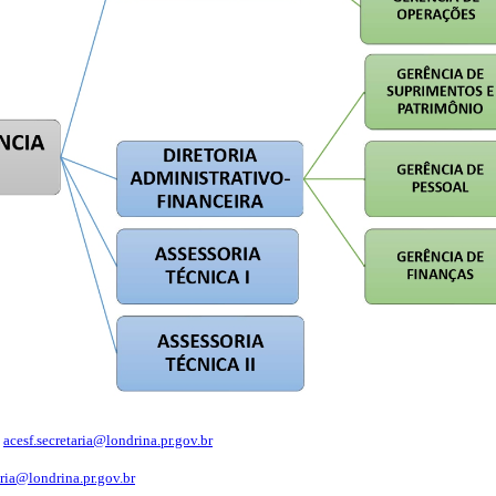
:
acesf.secretaria@londrina.pr.gov.br
aria@londrina.pr.gov.br