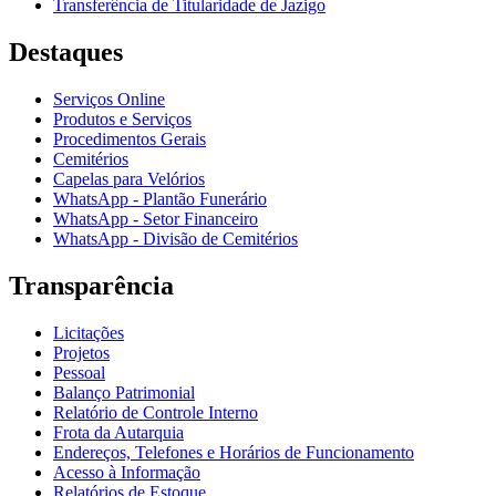
Transferência de Titularidade de Jazigo
Destaques
Serviços Online
Produtos e Serviços
Procedimentos Gerais
Cemitérios
Capelas para Velórios
WhatsApp - Plantão Funerário
WhatsApp - Setor Financeiro
WhatsApp - Divisão de Cemitérios
Transparência
Licitações
Projetos
Pessoal
Balanço Patrimonial
Relatório de Controle Interno
Frota da Autarquia
Endereços, Telefones e Horários de Funcionamento
Acesso à Informação
Relatórios de Estoque