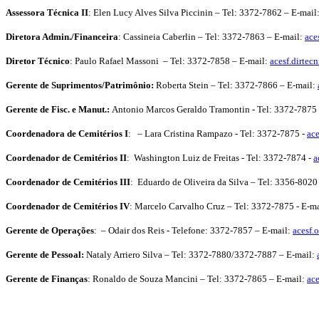
Assessora Técnica II
:
Elen Lucy Alves Silva Piccinin – Tel: 3372-7862 – E-mail
Diretora Admin./Financeira
: Cassineia Caberlin – Tel: 3372-7863 – E-mail:
ace
Diretor Técnico
: Paulo Rafael Massoni – Tel: 3372-7858 – E-mail:
acesf.dirtec
Gerente de Suprimentos/Patrimônio
:
Roberta Stein – Tel: 3372-7866 – E-mail:
Gerente de Fisc. e Manut.
:
Antonio Marcos Geraldo Tramontin - Tel: 3372-7875
Coordenadora de Cemitérios I
: – Lara Cristina Rampazo - Tel: 3372-7875 -
ace
Coordenador de Cemitérios II
: Washington Luiz de Freitas - Tel: 3372-7874 -
a
Coordenador de Cemitérios III
: Eduardo de Oliveira da Silva – Tel: 3356-8020
Coordenador de Cemitérios IV
: Marcelo Carvalho Cruz – Tel: 3372-7875 -
E-ma
Gerente de Operações
: – Odair dos Reis - Telefone: 3372-7857 – E-mail:
acesf.
Gerente de Pessoal
:
Nataly Arriero Silva – Tel: 3372-7880/3372-7887 – E-mail:
Gerente de Finanças
:
Ronaldo de Souza Mancini – Tel: 3372-7865 – E-mail:
ace