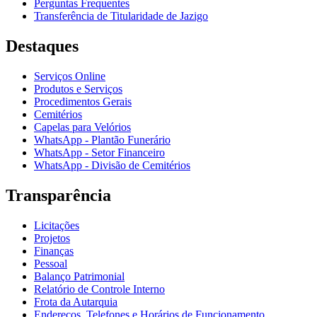
Perguntas Frequentes
Transferência de Titularidade de Jazigo
Destaques
Serviços Online
Produtos e Serviços
Procedimentos Gerais
Cemitérios
Capelas para Velórios
WhatsApp - Plantão Funerário
WhatsApp - Setor Financeiro
WhatsApp - Divisão de Cemitérios
Transparência
Licitações
Projetos
Finanças
Pessoal
Balanço Patrimonial
Relatório de Controle Interno
Frota da Autarquia
Endereços, Telefones e Horários de Funcionamento