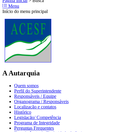
Página inicial
>
Busca
Menu
Início do menu principal
A Autarquia
Quem somos
Perfil do Superintendente
Responsáveis / Equipe
Organograma / Responsáveis
Localização e contatos
Histórico
Legislação/ Competência
Programa de Integridade
Perguntas Frequentes